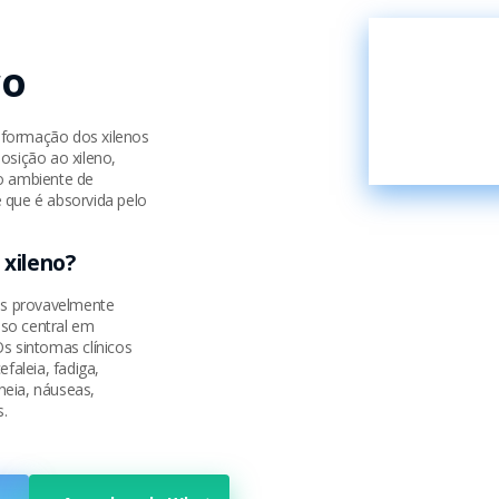
co
nsformação dos xilenos
osição ao xileno,
no ambiente de
 que é absorvida pelo
 xileno?
ois provavelmente
so central em
s sintomas clínicos
aleia, fadiga,
pneia, náuseas,
s.