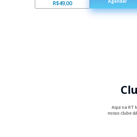
Agendar
R$49,00
Cl
Aqui na RT 
nosso clube dá