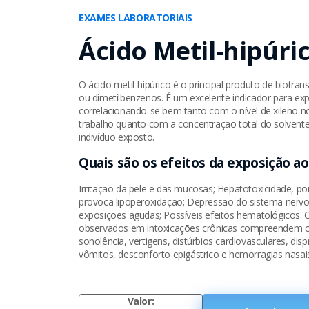
EXAMES LABORATORIAIS
Ácido Metil-hipúri
O ácido metil-hipúrico é o principal produto de biotra
ou dimetilbenzenos. É um excelente indicador para exp
correlacionando-se bem tanto com o nível de xileno 
trabalho quanto com a concentração total do solvente
indivíduo exposto.
Quais são os efeitos da exposição ao
Irritação da pele e das mucosas; Hepatotoxicidade, p
provoca lipoperoxidação; Depressão do sistema nervo
exposições agudas; Possíveis efeitos hematológicos. O
observados em intoxicações crônicas compreendem cef
sonolência, vertigens, distúrbios cardiovasculares, dis
vômitos, desconforto epigástrico e hemorragias nasai
Valor: