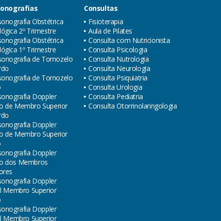
sonografias
Consultas
sonografia Obstétrica
Fisioterapia
ógica 2º Trimestre
Aula de Pilates
sonografia Obstétrica
Consulta com Nutricionista
ógica 1º Trimestre
Consulta Psicologia
sonografia de Tornozelo
Consulta Nutrologia
rdo
Consulta Neurologia
sonografia de Tornozelo
Consulta Psiquiatria
o
Consulta Urologia
sonografia Doppler
Consulta Pediatria
o de Membro Superior
Consulta Otorrinolaringologia
rdo
sonografia Doppler
o de Membro Superior
o
sonografia Doppler
o dos Membros
ores
sonografia Doppler
al Membro Superior
o
sonografia Doppler
al Membro Superior