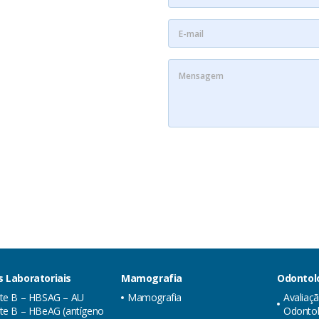
 Laboratoriais
Mamografia
Odontol
ite B – HBSAG – AU
Mamografia
Avaliaç
te B – HBeAG (antígeno
Odontol