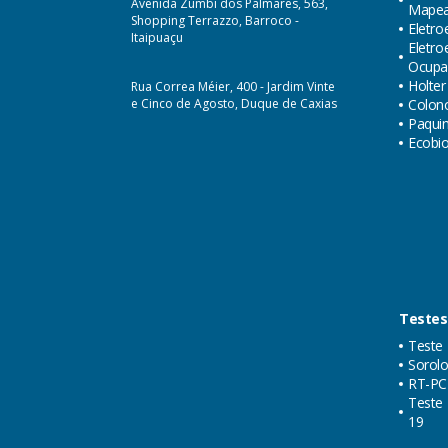
Avenida Zumbi dos Palmares, 563,
Mape
Shopping Terrazzo, Barroco -
Eletro
Itaipuaçu
Eletr
Ocupa
Holter
Rua Correa Méier, 400 - Jardim Vinte
e Cinco de Agosto, Duque de Caxias
Colon
Paquim
Ecobi
Testes
Teste 
Sorolo
RT-PC
Teste 
19