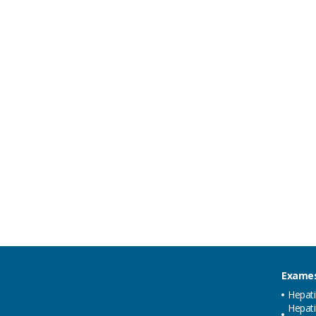
Exames
Hepat
Hepati