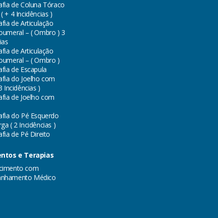
afia de Coluna Tóraco
 + 4 Incidências )
fia de Articulação
oumeral – ( Ombro ) 3
ias
fia de Articulação
oumeral – ( Ombro )
afia de Escapula
afia do Joelho com
3 Incidências )
afia de Joelho com
afia do Pé Esquerdo
a ( 2 Incidências )
fia de Pé Direito
ntos e Terapias
cimento com
nhamento Médico