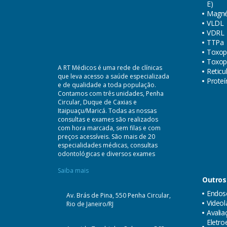
E)
Magné
VLDL
VDRL
TTPa
Toxop
Toxop
A RT Médicos é uma rede de clínicas
Reticu
que leva acesso a saúde especializada
Proteí
e de qualidade a toda população.
Contamos com três unidades, Penha
Circular, Duque de Caxias e
Itaipuaçu/Maricá. Todas as nossas
consultas e exames são realizados
com hora marcada, sem filas e com
preços acessíveis. São mais de 20
especialidades médicas, consultas
odontológicas e diversos exames
Saiba mais
Outros
Endosc
Av. Brás de Pina, 550 Penha Circular,
Videol
Rio de Janeiro/RJ
Avalia
Eletr