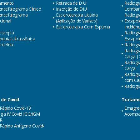
amento
Retirada de DIU
Radiogr
encefalograma Clínico
Inserção de DIU
Lombar (
oencefalograma
Escleroterapia Líquida
Radiogra
cional
(Aplicação de Varizes)
Escapol
Escleroterapia Com Espuma
Incidênc
oscopia
Radiogra
etria Ultrassônica
Escapol
ometria
Radiogr
Radiogr
Carga ( 
Radiogr
Carga
Radiogr
com Carg
Radiogra
 de Covid
Tratame
Rápido Covid-19
Emagre
gia IV Covid IGG/IGM
Acompa
R
Rápido Antígeno Covid-