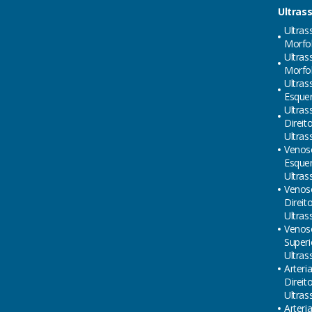
Ultras
Ultras
Morfol
Ultras
Morfol
Ultras
Esque
Ultras
Direit
Ultras
Venos
Esque
Ultras
Venos
Direit
Ultras
Venos
Superi
Ultras
Arteri
Direit
Ultras
Arteri