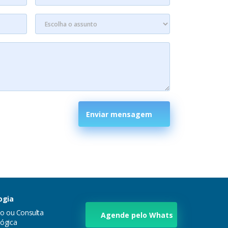
Enviar mensagem
ogia
ão ou Consulta
Agende pelo Whats
ógica