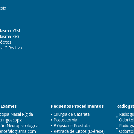
sio
lasma IGM
lasma IGG
lócitos
na C Reativa
 Exames
Pequenos Procedimentos
Radiogra
opia Nasal Rígida
Cirurgia de Catarata
Radiogr
aringoscopia
Postectomia
Odontol
ção Neuropsicológica
Biópsia de Próstata
Radiogr
oencefalograma com
Retirada de Cistos (Exérese)
Odonto