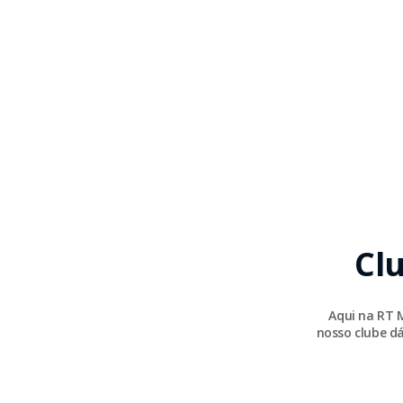
Cl
Aqui na RT 
nosso clube dá