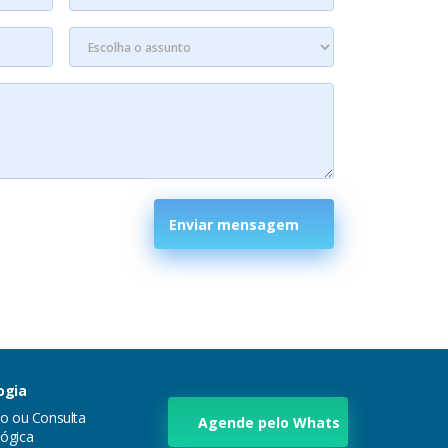
Enviar mensagem
ogia
ão ou Consulta
Agende pelo Whats
ógica