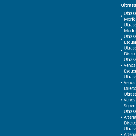
Ultras
Ultras
Morfol
Ultras
Morfol
Ultras
Esque
Ultras
Direit
Ultras
Venos
Esque
Ultras
Venos
Direit
Ultras
Venos
Superi
Ultras
Arteri
Direit
Ultras
Arteri