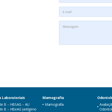
 Laboratoriais
Mamografia
Odontol
ite B – HBSAG – AU
Mamografia
Avaliaç
te B – HBeAG (antígeno
Odontol