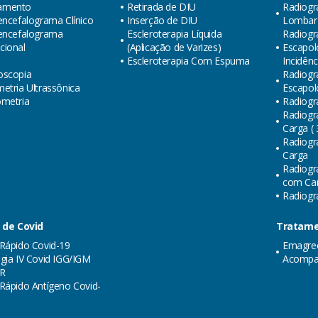
amento
Retirada de DIU
Radiogr
encefalograma Clínico
Inserção de DIU
Lombar (
oencefalograma
Escleroterapia Líquida
Radiogra
cional
(Aplicação de Varizes)
Escapol
Escleroterapia Com Espuma
Incidênc
oscopia
Radiogra
etria Ultrassônica
Escapol
ometria
Radiogr
Radiogr
Carga ( 
Radiogr
Carga
Radiogr
com Carg
Radiogra
 de Covid
Tratame
Rápido Covid-19
Emagre
gia IV Covid IGG/IGM
Acompa
R
Rápido Antígeno Covid-