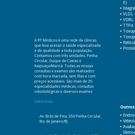
E)
Magné
VLDL
VDRL
TTPa
Toxop
Toxop
A RT Médicos é uma rede de clínicas
Reticu
que leva acesso a saúde especializada
Proteí
e de qualidade a toda população.
Contamos com três unidades, Penha
Circular, Duque de Caxias e
Itaipuaçu/Maricá. Todas as nossas
consultas e exames são realizados
com hora marcada, sem filas e com
preços acessíveis. São mais de 20
especialidades médicas, consultas
odontológicas e diversos exames
Saiba mais
Outros
Endosc
Av. Brás de Pina, 550 Penha Circular,
Videol
Rio de Janeiro/RJ
Avalia
Eletr