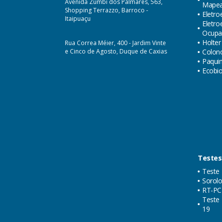
Avenida Zumbi dos Palmares, 563,
Mape
Shopping Terrazzo, Barroco -
Eletro
Itaipuaçu
Eletr
Ocupa
Holter
Rua Correa Méier, 400 - Jardim Vinte
e Cinco de Agosto, Duque de Caxias
Colon
Paquim
Ecobi
Testes
Teste 
Sorolo
RT-PC
Teste 
19