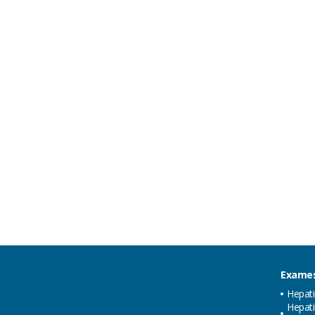
Exames
Hepat
Hepati