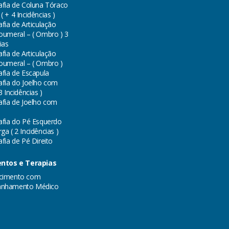
afia de Coluna Tóraco
 + 4 Incidências )
fia de Articulação
oumeral – ( Ombro ) 3
ias
fia de Articulação
oumeral – ( Ombro )
afia de Escapula
afia do Joelho com
3 Incidências )
afia de Joelho com
afia do Pé Esquerdo
a ( 2 Incidências )
fia de Pé Direito
ntos e Terapias
cimento com
nhamento Médico