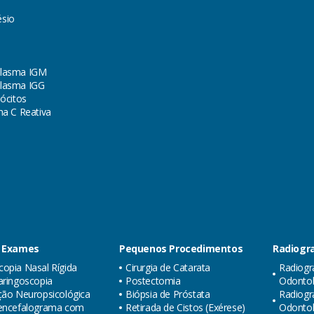
sio
lasma IGM
lasma IGG
lócitos
na C Reativa
 Exames
Pequenos Procedimentos
Radiogra
opia Nasal Rígida
Cirurgia de Catarata
Radiogr
aringoscopia
Postectomia
Odontol
ção Neuropsicológica
Biópsia de Próstata
Radiogr
oencefalograma com
Retirada de Cistos (Exérese)
Odonto