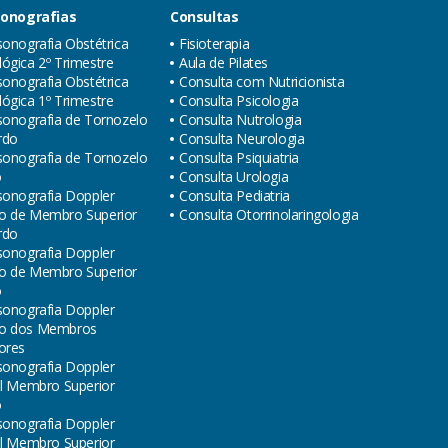
sonografias
Consultas
sonografia Obstétrica
Fisioterapia
ógica 2º Trimestre
Aula de Pilates
sonografia Obstétrica
Consulta com Nutricionista
ógica 1º Trimestre
Consulta Psicologia
sonografia de Tornozelo
Consulta Nutrologia
rdo
Consulta Neurologia
sonografia de Tornozelo
Consulta Psiquiatria
o
Consulta Urologia
sonografia Doppler
Consulta Pediatria
o de Membro Superior
Consulta Otorrinolaringologia
rdo
sonografia Doppler
o de Membro Superior
o
sonografia Doppler
o dos Membros
ores
sonografia Doppler
al Membro Superior
o
sonografia Doppler
al Membro Superior