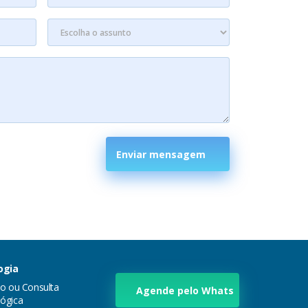
Enviar mensagem
ogia
ão ou Consulta
Agende pelo Whats
ógica