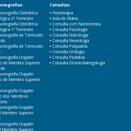
sonografias
Consultas
sonografia Obstétrica
Fisioterapia
ógica 2º Trimestre
Aula de Pilates
sonografia Obstétrica
Consulta com Nutricionista
ógica 1º Trimestre
Consulta Psicologia
sonografia de Tornozelo
Consulta Nutrologia
rdo
Consulta Neurologia
sonografia de Tornozelo
Consulta Psiquiatria
o
Consulta Urologia
sonografia Doppler
Consulta Pediatria
o de Membro Superior
Consulta Otorrinolaringologia
rdo
sonografia Doppler
o de Membro Superior
o
sonografia Doppler
o dos Membros
ores
sonografia Doppler
al Membro Superior
o
sonografia Doppler
al Membro Superior