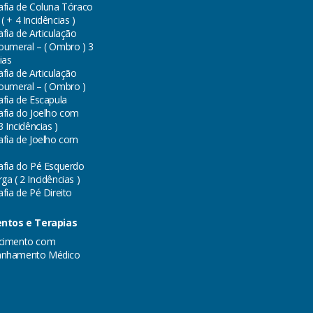
afia de Coluna Tóraco
 + 4 Incidências )
fia de Articulação
oumeral – ( Ombro ) 3
ias
fia de Articulação
oumeral – ( Ombro )
afia de Escapula
afia do Joelho com
3 Incidências )
afia de Joelho com
afia do Pé Esquerdo
a ( 2 Incidências )
fia de Pé Direito
ntos e Terapias
cimento com
nhamento Médico