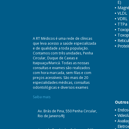
E)
Magné
VLDL
VDRL
TTPa
Toxop
Toxop
A RT Médicos é uma rede de clínicas
Reticu
que leva acesso a saúde especializada
Proteí
e de qualidade a toda população.
Contamos com três unidades, Penha
Circular, Duque de Caxias e
Itaipuaçu/Maricá. Todas as nossas
consultas e exames são realizados
com hora marcada, sem filas e com
preços acessíveis. São mais de 20
especialidades médicas, consultas
odontológicas e diversos exames
Saiba mais
Outros
Endosc
Av. Brás de Pina, 550 Penha Circular,
Videol
Rio de Janeiro/RJ
Avalia
Eletr