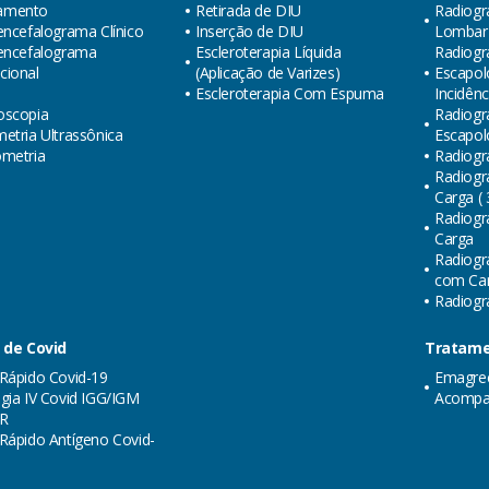
amento
Retirada de DIU
Radiogr
encefalograma Clínico
Inserção de DIU
Lombar (
oencefalograma
Escleroterapia Líquida
Radiogra
cional
(Aplicação de Varizes)
Escapol
Escleroterapia Com Espuma
Incidênc
oscopia
Radiogra
etria Ultrassônica
Escapol
ometria
Radiogr
Radiogr
Carga ( 
Radiogr
Carga
Radiogr
com Carg
Radiogra
 de Covid
Tratame
Rápido Covid-19
Emagre
gia IV Covid IGG/IGM
Acompa
R
Rápido Antígeno Covid-