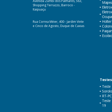
Avenida Zumbi dos Palmares, 563,
Mape
Shopping Terrazzo, Barroco -
Eletro
Itaipuaçu
Eletr
Ocupa
Holter
Rua Correa Méier, 400 - Jardim Vinte
e Cinco de Agosto, Duque de Caxias
Colon
Paquim
Ecobi
Testes
Teste 
Sorolo
RT-PC
Teste 
19