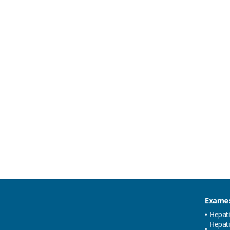
Exames
Hepat
Hepati