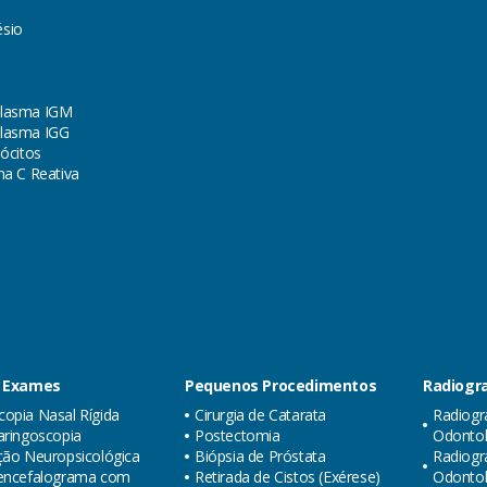
sio
lasma IGM
lasma IGG
lócitos
na C Reativa
 Exames
Pequenos Procedimentos
Radiogra
opia Nasal Rígida
Cirurgia de Catarata
Radiogr
aringoscopia
Postectomia
Odontol
ção Neuropsicológica
Biópsia de Próstata
Radiogr
oencefalograma com
Retirada de Cistos (Exérese)
Odonto