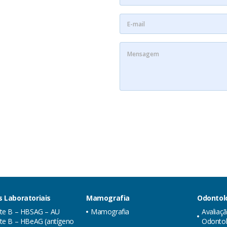
 Laboratoriais
Mamografia
Odontol
ite B – HBSAG – AU
Mamografia
Avaliaç
te B – HBeAG (antígeno
Odontol