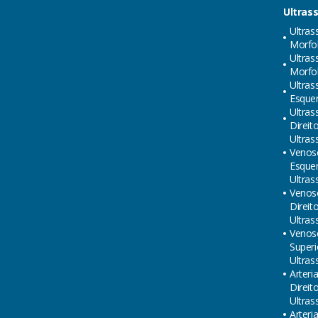
Ultras
Ultras
Morfol
Ultras
Morfol
Ultras
Esque
Ultras
Direit
Ultras
Venos
Esque
Ultras
Venos
Direit
Ultras
Venos
Superi
Ultras
Arteri
Direit
Ultras
Arteri