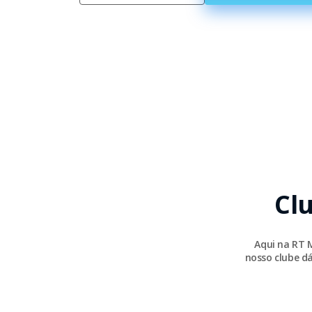
Cl
Aqui na RT 
nosso clube dá