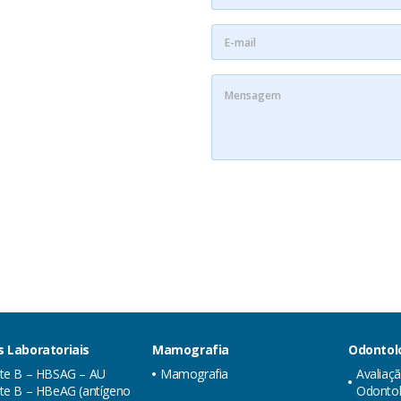
 Laboratoriais
Mamografia
Odontol
ite B – HBSAG – AU
Mamografia
Avaliaç
te B – HBeAG (antígeno
Odontol