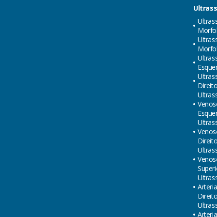
Ultras
Ultras
Morfol
Ultras
Morfol
Ultras
Esque
Ultras
Direit
Ultras
Venos
Esque
Ultras
Venos
Direit
Ultras
Venos
Superi
Ultras
Arteri
Direit
Ultras
Arteri