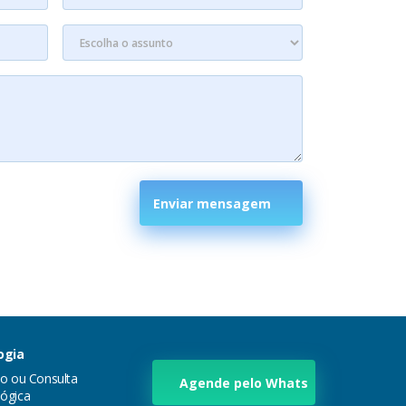
Enviar mensagem
ogia
ão ou Consulta
Agende pelo Whats
ógica