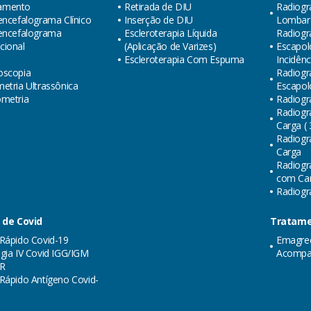
amento
Retirada de DIU
Radiogr
encefalograma Clínico
Inserção de DIU
Lombar (
oencefalograma
Escleroterapia Líquida
Radiogra
cional
(Aplicação de Varizes)
Escapol
Escleroterapia Com Espuma
Incidênc
oscopia
Radiogra
etria Ultrassônica
Escapol
ometria
Radiogr
Radiogr
Carga ( 
Radiogr
Carga
Radiogr
com Carg
Radiogra
 de Covid
Tratame
Rápido Covid-19
Emagre
gia IV Covid IGG/IGM
Acompa
R
Rápido Antígeno Covid-