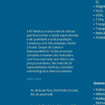
E)
Magné
VLDL
VDRL
TTPa
Toxop
Toxop
A RT Médicos é uma rede de clínicas
Reticu
que leva acesso a saúde especializada
Proteí
e de qualidade a toda população.
Contamos com três unidades, Penha
Circular, Duque de Caxias e
Itaipuaçu/Maricá. Todas as nossas
consultas e exames são realizados
com hora marcada, sem filas e com
preços acessíveis. São mais de 20
especialidades médicas, consultas
odontológicas e diversos exames
Saiba mais
Outros
Endosc
Av. Brás de Pina, 550 Penha Circular,
Videol
Rio de Janeiro/RJ
Avalia
Eletr