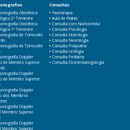
sonografias
Consultas
sonografia Obstétrica
Fisioterapia
ógica 2º Trimestre
Aula de Pilates
sonografia Obstétrica
Consulta com Nutricionista
ógica 1º Trimestre
Consulta Psicologia
sonografia de Tornozelo
Consulta Nutrologia
rdo
Consulta Neurologia
sonografia de Tornozelo
Consulta Psiquiatria
o
Consulta Urologia
sonografia Doppler
Consulta Pediatria
o de Membro Superior
Consulta Otorrinolaringologia
rdo
sonografia Doppler
o de Membro Superior
o
sonografia Doppler
o dos Membros
ores
sonografia Doppler
al Membro Superior
o
sonografia Doppler
al Membro Superior