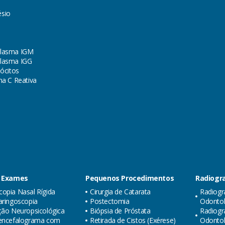
sio
lasma IGM
lasma IGG
lócitos
na C Reativa
 Exames
Pequenos Procedimentos
Radiogra
opia Nasal Rígida
Cirurgia de Catarata
Radiogr
aringoscopia
Postectomia
Odontol
ção Neuropsicológica
Biópsia de Próstata
Radiogr
oencefalograma com
Retirada de Cistos (Exérese)
Odonto