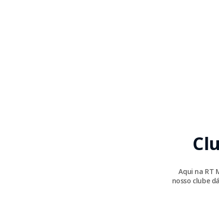
Cl
Aqui na RT 
nosso clube dá