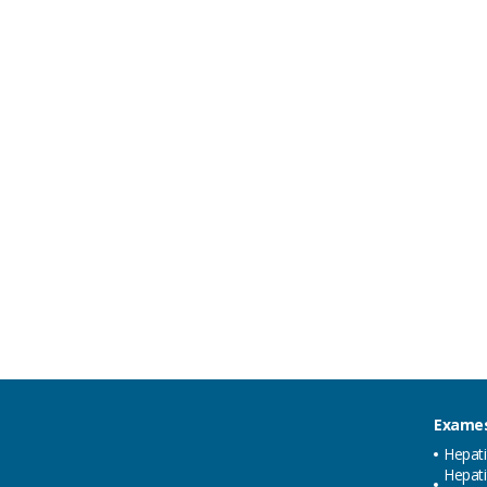
Exames
Hepat
Hepati