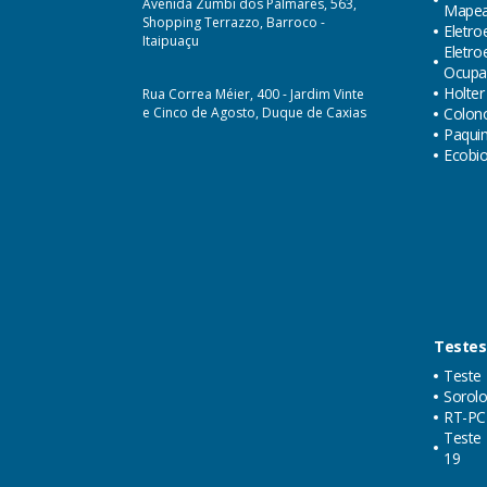
Avenida Zumbi dos Palmares, 563,
Mape
Shopping Terrazzo, Barroco -
Eletro
Itaipuaçu
Eletr
Ocupa
Holter
Rua Correa Méier, 400 - Jardim Vinte
e Cinco de Agosto, Duque de Caxias
Colon
Paquim
Ecobi
Testes
Teste 
Sorolo
RT-PC
Teste 
19