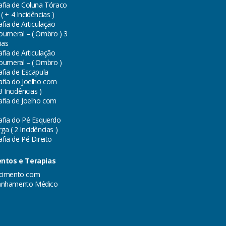
afia de Coluna Tóraco
 + 4 Incidências )
fia de Articulação
oumeral – ( Ombro ) 3
ias
fia de Articulação
oumeral – ( Ombro )
afia de Escapula
afia do Joelho com
3 Incidências )
afia de Joelho com
afia do Pé Esquerdo
a ( 2 Incidências )
fia de Pé Direito
ntos e Terapias
cimento com
nhamento Médico