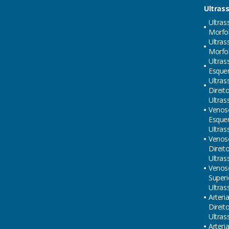
Ultras
Ultras
Morfol
Ultras
Morfol
Ultras
Esque
Ultras
Direit
Ultras
Venos
Esque
Ultras
Venos
Direit
Ultras
Venos
Superi
Ultras
Arteri
Direit
Ultras
Arteri