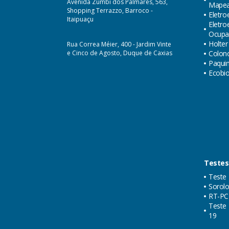
Avenida Zumbi dos Palmares, 563,
Mape
Shopping Terrazzo, Barroco -
Eletro
Itaipuaçu
Eletr
Ocupa
Holter
Rua Correa Méier, 400 - Jardim Vinte
e Cinco de Agosto, Duque de Caxias
Colon
Paquim
Ecobi
Testes
Teste 
Sorolo
RT-PC
Teste 
19