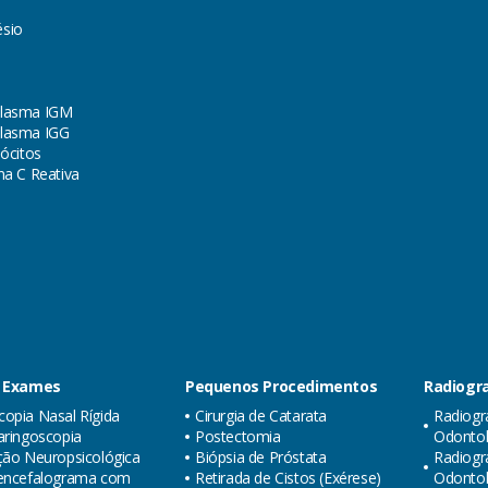
sio
lasma IGM
lasma IGG
lócitos
na C Reativa
 Exames
Pequenos Procedimentos
Radiogra
opia Nasal Rígida
Cirurgia de Catarata
Radiogr
aringoscopia
Postectomia
Odontol
ção Neuropsicológica
Biópsia de Próstata
Radiogr
oencefalograma com
Retirada de Cistos (Exérese)
Odonto