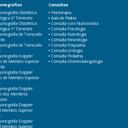
sonografias
Consultas
sonografia Obstétrica
Fisioterapia
ógica 2º Trimestre
Aula de Pilates
sonografia Obstétrica
Consulta com Nutricionista
ógica 1º Trimestre
Consulta Psicologia
sonografia de Tornozelo
Consulta Nutrologia
rdo
Consulta Neurologia
sonografia de Tornozelo
Consulta Psiquiatria
o
Consulta Urologia
sonografia Doppler
Consulta Pediatria
o de Membro Superior
Consulta Otorrinolaringologia
rdo
sonografia Doppler
o de Membro Superior
o
sonografia Doppler
o dos Membros
ores
sonografia Doppler
al Membro Superior
o
sonografia Doppler
al Membro Superior