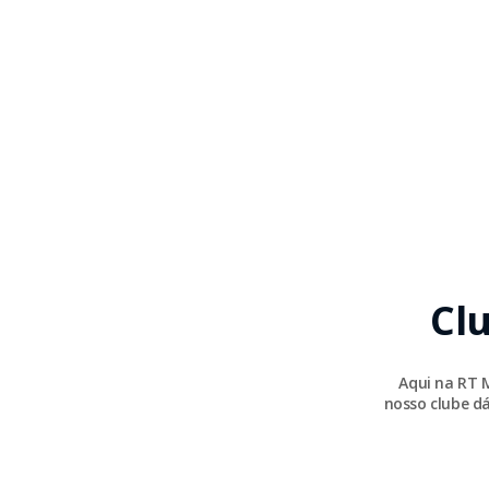
Cl
Aqui na RT 
nosso clube dá