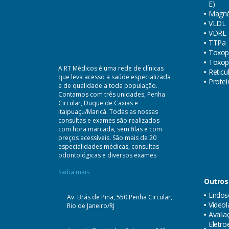
E)
Magné
VLDL
VDRL
TTPa
Toxop
Toxop
A RT Médicos é uma rede de clínicas
Reticu
que leva acesso a saúde especializada
Proteí
e de qualidade a toda população.
Contamos com três unidades, Penha
Circular, Duque de Caxias e
Itaipuaçu/Maricá. Todas as nossas
consultas e exames são realizados
com hora marcada, sem filas e com
preços acessíveis. São mais de 20
especialidades médicas, consultas
odontológicas e diversos exames
Saiba mais
Outros
Endosc
Av. Brás de Pina, 550 Penha Circular,
Videol
Rio de Janeiro/RJ
Avalia
Eletr