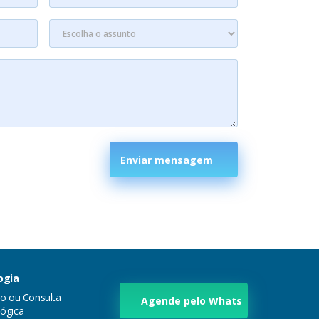
Enviar mensagem
ogia
ão ou Consulta
Agende pelo Whats
ógica