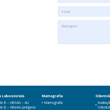
 Laboratoriais
Mamografia
Odontol
ite B – HBSAG – AU
Mamografia
Avaliaç
te B – HBeAG (antígeno
Odontol