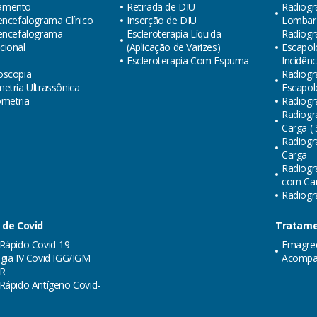
amento
Retirada de DIU
Radiogr
encefalograma Clínico
Inserção de DIU
Lombar (
oencefalograma
Escleroterapia Líquida
Radiogra
cional
(Aplicação de Varizes)
Escapol
Escleroterapia Com Espuma
Incidênc
oscopia
Radiogra
etria Ultrassônica
Escapol
ometria
Radiogr
Radiogr
Carga ( 
Radiogr
Carga
Radiogr
com Carg
Radiogra
 de Covid
Tratame
Rápido Covid-19
Emagre
gia IV Covid IGG/IGM
Acompa
R
Rápido Antígeno Covid-