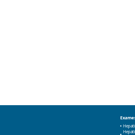
Exames
Hepat
Hepati