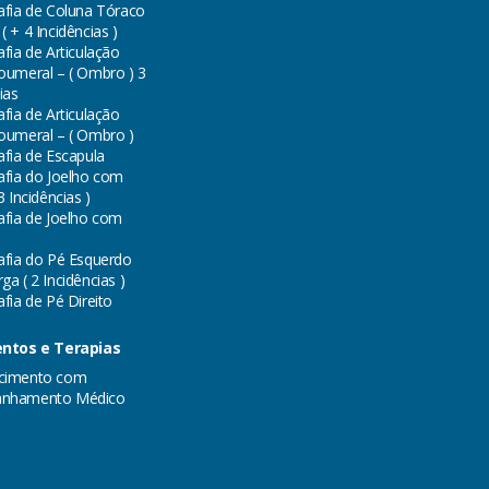
afia de Coluna Tóraco
 + 4 Incidências )
fia de Articulação
oumeral – ( Ombro ) 3
ias
fia de Articulação
oumeral – ( Ombro )
afia de Escapula
afia do Joelho com
3 Incidências )
afia de Joelho com
afia do Pé Esquerdo
a ( 2 Incidências )
fia de Pé Direito
ntos e Terapias
cimento com
nhamento Médico