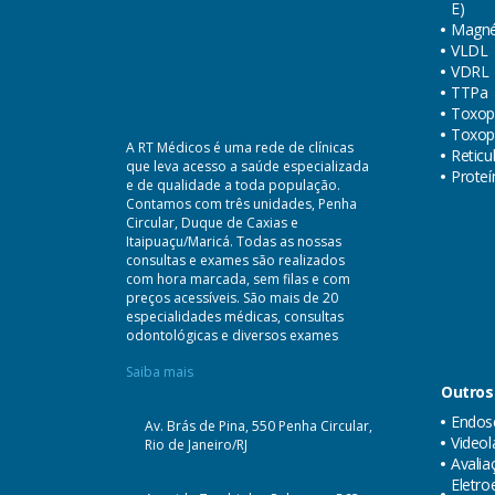
E)
Magné
VLDL
VDRL
TTPa
Toxop
Toxop
A RT Médicos é uma rede de clínicas
Reticu
que leva acesso a saúde especializada
Proteí
e de qualidade a toda população.
Contamos com três unidades, Penha
Circular, Duque de Caxias e
Itaipuaçu/Maricá. Todas as nossas
consultas e exames são realizados
com hora marcada, sem filas e com
preços acessíveis. São mais de 20
especialidades médicas, consultas
odontológicas e diversos exames
Saiba mais
Outros
Endosc
Av. Brás de Pina, 550 Penha Circular,
Videol
Rio de Janeiro/RJ
Avalia
Eletr