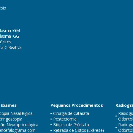
sio
lasma IGM
lasma IGG
lócitos
na C Reativa
 Exames
Pequenos Procedimentos
Radiogra
opia Nasal Rígida
Cirurgia de Catarata
Radiogr
aringoscopia
Postectomia
Odontol
ção Neuropsicológica
Biópsia de Próstata
Radiogr
oencefalograma com
Retirada de Cistos (Exérese)
Odonto