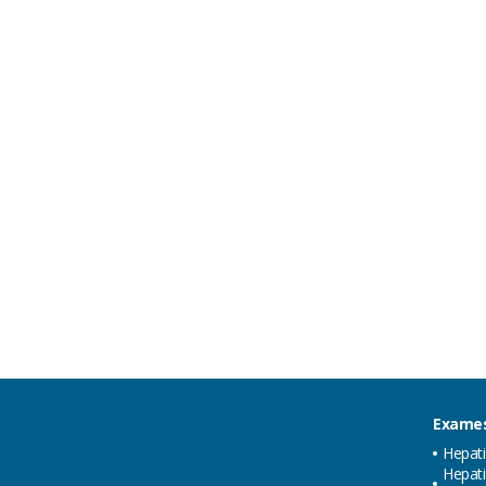
Exames
Hepat
Hepati