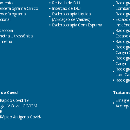
amento
Retirada de DIU
Radiogr
encefalograma Clínico
Inserção de DIU
Lombar (
oencefalograma
Escleroterapia Líquida
Radiogra
cional
(Aplicação de Varizes)
Escapol
Escleroterapia Com Espuma
Incidênc
oscopia
Radiogra
etria Ultrassônica
Escapol
ometria
Radiogr
Radiogr
Carga ( 
Radiogr
Carga
Radiogr
com Carg
Radiogra
 de Covid
Tratame
Rápido Covid-19
Emagre
gia IV Covid IGG/IGM
Acompa
R
Rápido Antígeno Covid-