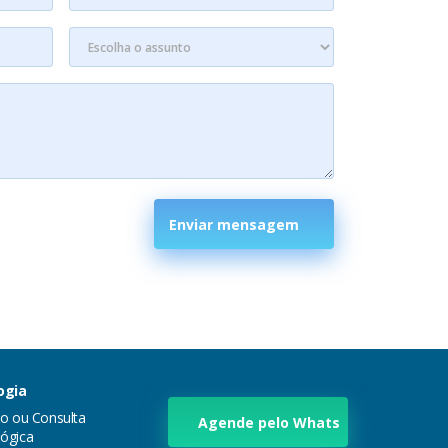
Enviar mensagem
ogia
ão ou Consulta
Agende pelo Whats
ógica