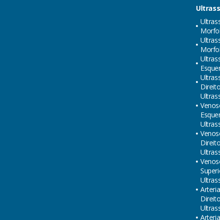
Ultras
Ultras
Morfol
Ultras
Morfol
Ultras
Esque
Ultras
Direit
Ultras
Venos
Esque
Ultras
Venos
Direit
Ultras
Venos
Superi
Ultras
Arteri
Direit
Ultras
Arteri