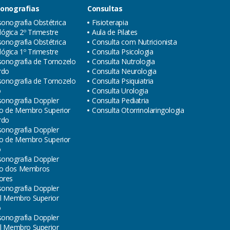
sonografias
Consultas
sonografia Obstétrica
Fisioterapia
ógica 2º Trimestre
Aula de Pilates
sonografia Obstétrica
Consulta com Nutricionista
ógica 1º Trimestre
Consulta Psicologia
sonografia de Tornozelo
Consulta Nutrologia
rdo
Consulta Neurologia
sonografia de Tornozelo
Consulta Psiquiatria
o
Consulta Urologia
sonografia Doppler
Consulta Pediatria
o de Membro Superior
Consulta Otorrinolaringologia
rdo
sonografia Doppler
o de Membro Superior
o
sonografia Doppler
o dos Membros
ores
sonografia Doppler
al Membro Superior
o
sonografia Doppler
al Membro Superior