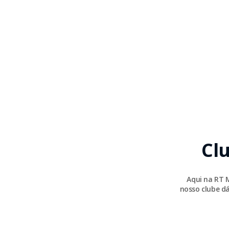
Cl
Aqui na RT 
nosso clube dá