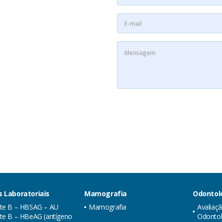
 Laboratoriais
Mamografia
Odontol
ite B – HBSAG – AU
Mamografia
Avaliaç
te B – HBeAG (antígeno
Odontol