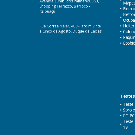
Avenida Zumbi dos Palmares, 563,
Mape
Shopping Terrazzo, Barroco -
Eletro
Itaipuaçu
Eletr
Ocupa
Holter
Rua Correa Méier, 400 - Jardim Vinte
e Cinco de Agosto, Duque de Caxias
Colon
Paquim
Ecobi
Testes
Teste 
Sorolo
RT-PC
Teste 
19