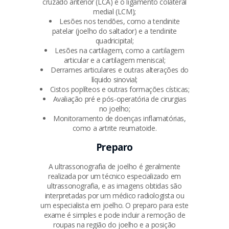
cruzado anterior (LCA) e o ligamento colateral
medial (LCM);
Lesões nos tendões, como a tendinite
patelar (joelho do saltador) e a tendinite
quadricipital;
Lesões na cartilagem, como a cartilagem
articular e a cartilagem meniscal;
Derrames articulares e outras alterações do
líquido sinovial;
Cistos poplíteos e outras formações císticas;
Avaliação pré e pós-operatória de cirurgias
no joelho;
Monitoramento de doenças inflamatórias,
como a artrite reumatoide.
Preparo
A ultrassonografia de joelho é geralmente
realizada por um técnico especializado em
ultrassonografia, e as imagens obtidas são
interpretadas por um médico radiologista ou
um especialista em joelho. O preparo para este
exame é simples e pode incluir a remoção de
roupas na região do joelho e a posição