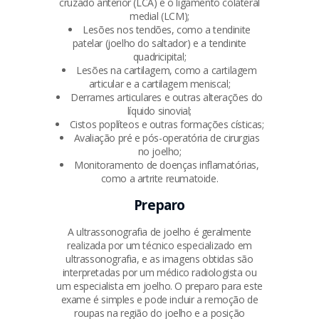
cruzado anterior (LCA) e o ligamento colateral
medial (LCM);
Lesões nos tendões, como a tendinite
patelar (joelho do saltador) e a tendinite
quadricipital;
Lesões na cartilagem, como a cartilagem
articular e a cartilagem meniscal;
Derrames articulares e outras alterações do
líquido sinovial;
Cistos poplíteos e outras formações císticas;
Avaliação pré e pós-operatória de cirurgias
no joelho;
Monitoramento de doenças inflamatórias,
como a artrite reumatoide.
Preparo
A ultrassonografia de joelho é geralmente
realizada por um técnico especializado em
ultrassonografia, e as imagens obtidas são
interpretadas por um médico radiologista ou
um especialista em joelho. O preparo para este
exame é simples e pode incluir a remoção de
roupas na região do joelho e a posição