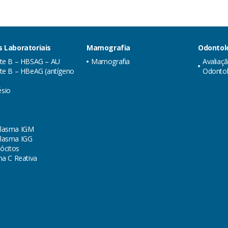
 Laboratoriais
Mamografia
Odontol
ite B – HBSAG – AU
Mamografia
Avaliaç
te B – HBeAG (antígeno
Odontol
sio
lasma IGM
lasma IGG
lócitos
na C Reativa