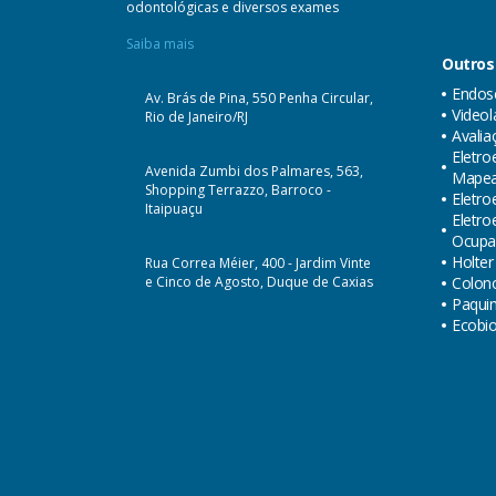
odontológicas e diversos exames
Saiba mais
Outros
Endosc
Av. Brás de Pina, 550 Penha Circular,
Videol
Rio de Janeiro/RJ
Avalia
Eletr
Avenida Zumbi dos Palmares, 563,
Mape
Shopping Terrazzo, Barroco -
Eletro
Itaipuaçu
Eletr
Ocupa
Holter
Rua Correa Méier, 400 - Jardim Vinte
e Cinco de Agosto, Duque de Caxias
Colon
Paquim
Ecobi