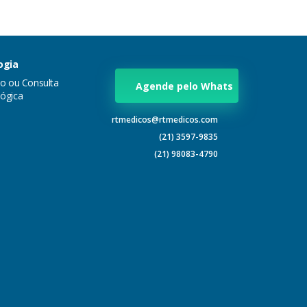
ogia
ão ou Consulta
Agende pelo Whats
ógica
rtmedicos@rtmedicos.com
(21) 3597-9835
(21) 98083-4790