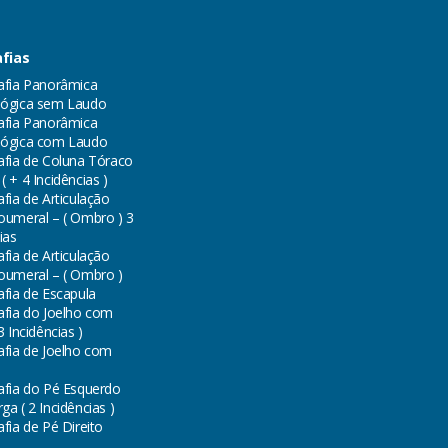
fias
afia Panorâmica
ógica sem Laudo
afia Panorâmica
lógica com Laudo
afia de Coluna Tóraco
 + 4 Incidências )
fia de Articulação
oumeral – ( Ombro ) 3
ias
fia de Articulação
oumeral – ( Ombro )
afia de Escapula
afia do Joelho com
3 Incidências )
afia de Joelho com
afia do Pé Esquerdo
a ( 2 Incidências )
fia de Pé Direito