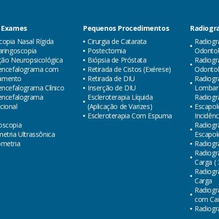
 Exames
Pequenos Procedimentos
Radiogra
opia Nasal Rígida
Cirurgia de Catarata
Radiogr
aringoscopia
Postectomia
Odontol
ção Neuropsicológica
Biópsia de Próstata
Radiogr
oencefalograma com
Retirada de Cistos (Exérese)
Odonto
amento
Retirada de DIU
Radiogr
encefalograma Clínico
Inserção de DIU
Lombar (
oencefalograma
Escleroterapia Líquida
Radiogra
cional
(Aplicação de Varizes)
Escapol
Escleroterapia Com Espuma
Incidênc
oscopia
Radiogra
etria Ultrassônica
Escapol
ometria
Radiogr
Radiogr
Carga ( 
Radiogr
Carga
Radiogr
com Carg
Radiogra