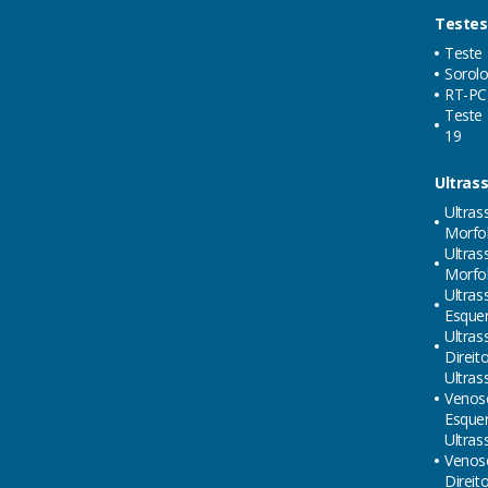
Testes
Teste 
Sorolo
RT-PC
Teste 
19
Ultras
Ultras
Morfol
Ultras
Morfol
Ultras
Esque
Ultras
Direit
Ultras
Venos
Esque
Ultras
Venos
Direit