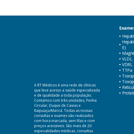
Exames
Hepat
Hepati
E)
Magné
VLDL
VDRL
TTPa
Toxop
Toxop
A RT Médicos é uma rede de clínicas
Reticu
que leva acesso a saúde especializada
Proteí
e de qualidade a toda população.
Contamos com três unidades, Penha
Circular, Duque de Caxias e
Itaipuaçu/Maricá. Todas as nossas
consultas e exames são realizados
com hora marcada, sem filas e com
preços acessíveis. São mais de 20
especialidades médicas, consultas