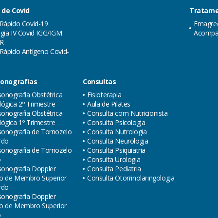
 de Covid
Tratame
Rápido Covid-19
Emagre
gia IV Covid IGG/IGM
Acompa
R
Rápido Antígeno Covid-
sonografias
Consultas
sonografia Obstétrica
Fisioterapia
ógica 2º Trimestre
Aula de Pilates
sonografia Obstétrica
Consulta com Nutricionista
ógica 1º Trimestre
Consulta Psicologia
sonografia de Tornozelo
Consulta Nutrologia
rdo
Consulta Neurologia
sonografia de Tornozelo
Consulta Psiquiatria
o
Consulta Urologia
sonografia Doppler
Consulta Pediatria
o de Membro Superior
Consulta Otorrinolaringologia
rdo
sonografia Doppler
o de Membro Superior
o